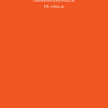
customerservice@whizz.ae
FB: whizz.ae