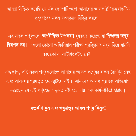
আমরা নিশ্চিত করেছি যে এই কোম্পানিগুলো আমাদের আসল ইন্টারঅ্যাকটিভ
প্রেয়ারের নকল সংস্করণ বিক্রি করছে।
এই নকল পণ্যগুলো
অপরীক্ষিত উপকরণ
ব্যবহার করেছে যা
শিশুদের জন্য
নিরাপদ নয়
। এগুলো কোনো অফিসিয়াল পরীক্ষা প্রক্রিয়ার মধ্য দিয়ে যায়নি
এবং কোনো সার্টিফিকেটও নেই।
এছাড়াও, এই নকল পণ্যগুলোতে আমাদের আসল পণ্যের সকল বৈশিষ্ট্য নেই
এবং আমাদের প্রদত্ত ওয়ারেন্টিও নেই। আমাদের অনেক গ্রাহক অভিযোগ
করেছেন যে এই পণ্যগুলো দ্রুত নষ্ট হয়ে যায় এবং কার্যকারিতা হারায়।
সতর্ক থাকুন এবং শুধুমাত্র আসল পণ্য কিনুন!