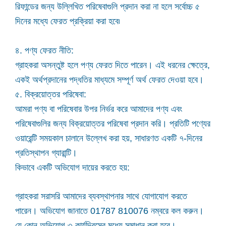
রিফান্ডের জন্য উল্লিখিত পরিষেবাগুলি প্রদান করা না হলে সর্বোচ্চ ৫
দিনের মধ্যে ফেরত প্রক্রিয়া করা হবে৷
৪. পণ্য ফেরত নীতি:
গ্রাহকরা অসন্তুষ্ট হলে পণ্য ফেরত দিতে পারেন। এই ধরনের ক্ষেত্রে,
একই অর্থপ্রদানের পদ্ধতির মাধ্যমে সম্পূর্ণ অর্থ ফেরত দেওয়া হবে।
৫. বিক্রয়োত্তর পরিষেবা:
আমরা পণ্য বা পরিষেবার উপর নির্ভর করে আমাদের পণ্য এবং
পরিষেবাগুলির জন্য বিক্রয়োত্তর পরিষেবা প্রদান করি। প্রতিটি পণ্যের
ওয়ারেন্টি সময়কাল চালানে উল্লেখ করা হয়, সাধারণত একটি ৭-দিনের
প্রতিস্থাপন গ্যারান্টি।
কিভাবে একটি অভিযোগ দায়ের করতে হয়:
গ্রাহকরা সরাসরি আমাদের ব্যবস্থাপনার সাথে যোগাযোগ করতে
পারেন। অভিযোগ জানাতে 01787 810076 নম্বরে কল করুন।
যে কোন অভিযোগ ৩ কার্যদিবসের মধ্যে সমাধান করা হবে।