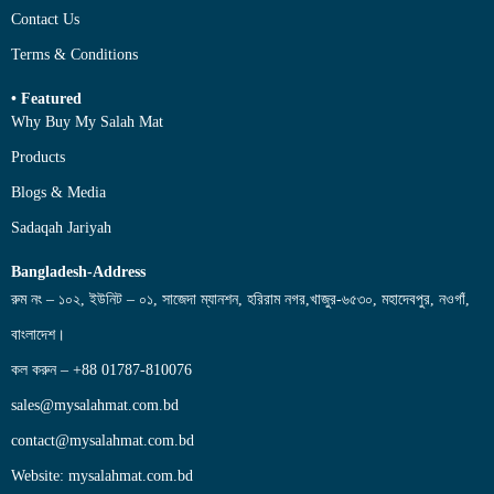
Contact Us
Terms & Conditions
• Featured
Why Buy My Salah Mat
Products
Blogs & Media
Sadaqah Jariyah
Bangladesh-Address
রুম নং – ১০২, ইউনিট – ০১, সাজেদা ম্যানশন, হরিরাম নগর,খাজুর-৬৫৩০, মহাদেবপুর, নওগাঁ,
বাংলাদেশ।
কল করুন – +88 01787-810076
sales@mysalahmat.com.bd
contact@mysalahmat.com.bd
Website: mysalahmat.com.bd