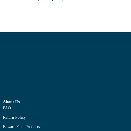
About Us
FAQ
Return Policy
Beware Fake Products