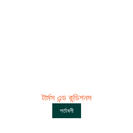
টার্মস এন্ড কন্ডিশনস
শর্তাবলী