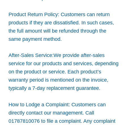
Product Return Policy: Customers can return
products if they are dissatisfied. In such cases,
the full amount will be refunded through the
same payment method.
After-Sales Service:We provide after-sales
service for our products and services, depending
on the product or service. Each product’s
warranty period is mentioned on the invoice,
typically a 7-day replacement guarantee.
How to Lodge a Complaint: Customers can
directly contact our management. Call
01787810076 to file a complaint. Any complaint