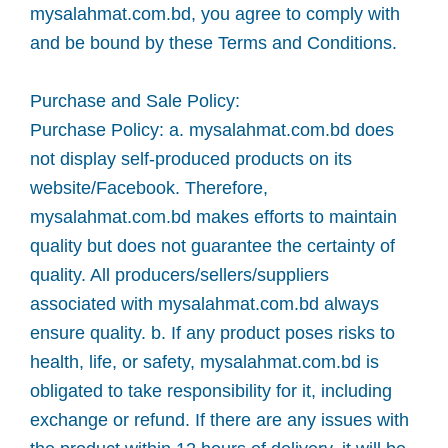
mysalahmat.com.bd, you agree to comply with
and be bound by these Terms and Conditions.
Purchase and Sale Policy:
Purchase Policy: a. mysalahmat.com.bd does
not display self-produced products on its
website/Facebook. Therefore,
mysalahmat.com.bd makes efforts to maintain
quality but does not guarantee the certainty of
quality. All producers/sellers/suppliers
associated with mysalahmat.com.bd always
ensure quality. b. If any product poses risks to
health, life, or safety, mysalahmat.com.bd is
obligated to take responsibility for it, including
exchange or refund. If there are any issues with