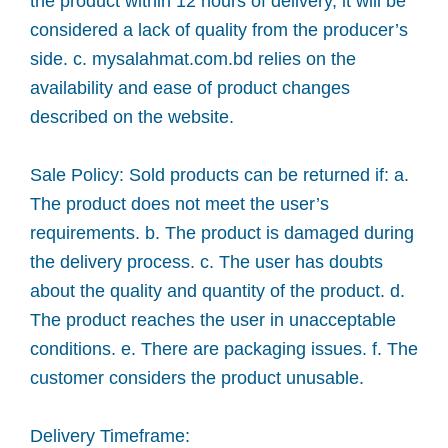
the product within 12 hours of delivery, it will be
considered a lack of quality from the producer’s
side. c. mysalahmat.com.bd relies on the
availability and ease of product changes
described on the website.
Sale Policy: Sold products can be returned if: a.
The product does not meet the user’s
requirements. b. The product is damaged during
the delivery process. c. The user has doubts
about the quality and quantity of the product. d.
The product reaches the user in unacceptable
conditions. e. There are packaging issues. f. The
customer considers the product unusable.
Delivery Timeframe: